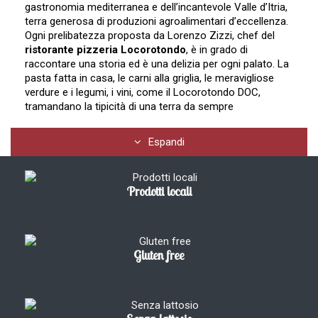
gastronomia mediterranea e dell’incantevole Valle d’Itria,
terra generosa di produzioni agroalimentari d’eccellenza.
Ogni prelibatezza proposta da Lorenzo Zizzi, chef del
ristorante pizzeria Locorotondo
, è in grado di
raccontare una storia ed è una delizia per ogni palato. La
pasta fatta in casa, le carni alla griglia, le meravigliose
verdure e i legumi, i vini, come il Locorotondo DOC,
tramandano la tipicità di una terra da sempre
ambasciatrice nel mondo di un’enogastronomia unica e
impareggiabile.
Espandi
Le specialità della tradizione gastronomica mediterranea
Il
ristorante pizzeria Locorotondo
Gustoteca
Prodotti locali
Mediterranea La Pignatta, con grande cura in ogni
preparazione, propone piatti semplici, ma allo stesso
tempo ricchi di sapori decisi, improntati ai sani principi
dell’antica cucina mediterranea che diffonde con
assoluta maestria e che attestano la passione profusa
Gluten free
nella realizzazione delle ricette di un tempo, ancora oggi
molto apprezzate. Il menu offre un’ampia scelta di primi
e di secondi piatti di carne e di pesce alla brace, antipasti
rustici, verdure grigliate, fritture leggere e vini locali. Tra le