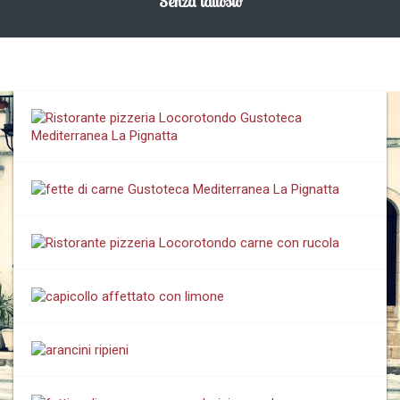
Senza lattosio
specialità si segnala il purè di fave secche cotte nella
tradizionale pignatta, servito con contorno di cicorie di
campo. Chi vuole immergersi ancora più a fondo nella
cucina popolare pugliese della Valle d’Itria, ampiamente
rappresentata dai piatti realizzati all’interno del
ristorante
pizzeria Locorotondo
, può gustare la pignatta di pecora
in brodo, oppure i rinomati involtini bianchi di trippa
d’agnello in brodo, cotti ugualmente nella pignatta, e
conditi con cipolla, pomodoro e pecorino, ricetta
denominata
gnumeredde
suffuchete
che si tramanda
ormai da generazioni e che viene ampiamente
reinterpretata in numerose varianti. Generalmente viene
accompagnata da un contorno di verdure cotte nel brodo
stesso degli involtini.
L’incantevole Valle d’Itria
Il
ristorante pizzeria Locorotondo
Gustoteca
Mediterranea La Pignatta rappresenta il luogo ideale dove
il gusto della tradizione culinaria della Valle d’Itria è più
vivo che mai. Terra dagli antichi usi e costumi, dalle
distese di vigneti e di ulivi secolari e dalle innumerevoli
bellezze naturali e artistiche, la Valle d’Itria è un
concentrato dei valori e delle tradizioni della Puglia più